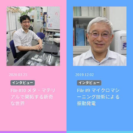
１９：００
２階
２．会場：早稲田大学西早稲田キャンパス６３号館
会議室 ※現地参加のみ
■
参加者登録へのリンク
３．プログラム（敬称略）
１４：００～ 開会挨拶 松末 竜
１４：００～１４：１０ 早稲田大学アンビエン
2020.03.25
2019.12.02
ニクス研究所（RIA） 活動紹介
インタビュー
インタビュー
学
渡邉 孝信 （早稲田大
File #10 メタ・マテリ
File #9 マイクロマシ
アンビエントロニクス研究所所長）
アルで開拓する新奇
ーニング技術による
な世界
振動発電
ム
１４：１０～１４：２０ エネルギーハーベステ
グコンソーシアム（EHC） 活動紹介
T
松末 竜（株式会社NT
データ経営研究所）