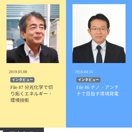
ハー
「技術開発中のエナジーハーベスティング
高効率DC/DCコンバーターの紹介」
八木 智史 （旭化成エレクトロニ
株式会社）
１６：５０～１７：１０ デモ展示ご紹介
１７：１０～１７：１５ 閉会挨拶 渡邉 孝信
会
１７：１５～１９：００ デモ展示・意見交換
（参加費：4,800円）
ア
2019.05.08
2019.04.15
会場：６３号館１階ロームスクエ
インタビュー
インタビュー
学/
File #7 分光化学で切
File #6 ナノ・アンテ
出展：旭化成エレクトロニクス
り拓くエネルギー・
ナで目指す環境発電
（株）、Yellow Duck（株）、
環境技術
、
大阪公立大学／大阪産業技術研
所、
ソニーセミコンダクタソリューシ