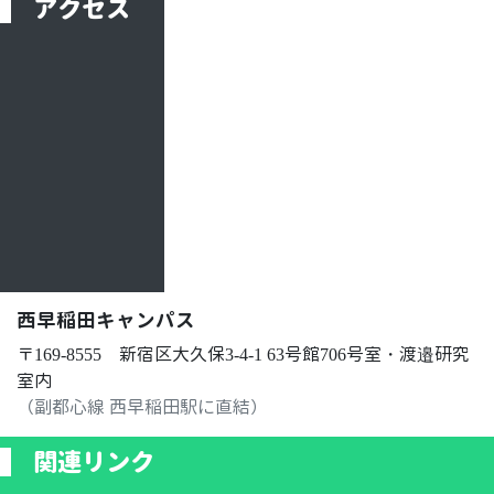
アク
セス
ンズ（株）、日本ガイシ（株）
マクセル（株）、ローム（株）、
稲田大学
2024.11.22
西早稲田キャンパス
〒169-8555
新宿区大久保3-4-1
63号館706号室・渡邉研究
室内
（副都心線 西早稲田駅に直結）
関連
リンク