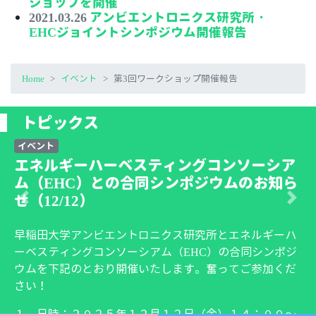
ショップを開催
2021.03.26
アンビエントロニクス研究所・
EHCジョイントシンポジウム開催報告
Home
イベント
第3回ワークショップ開催報告
トピックス
イベント
ア
エネルギーハーベスティングコンソーシ
知ら
ム（EHC）との合同シンポジウムのお
せ(12/17)
前へ
次へ
ーハ
早稲田大学アンビエントロニクス研究所と
エネルギ
ポジ
ーベスティングコンソーシアム（EHC）
の第３回合
くだ
ンポジウムを下記のとおり開催いたします。奮って
加ください！
０～
１．日時：２０２４年１２月１７日（火）１４：０