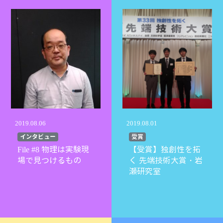
１４：２０～１５：２０ 〈ＲＩＡセッション〉
」冨
「波力発電の可能性と課題」中山 繁生 （Yell
Duck株式会社）
栗田
「低周波数の微弱振動を利用した摩擦発電
術」史 又華 （早稲田大学）
１５：２０～１５：３０ 休憩
１５：２０～１６：５０ 〈ＥＨＣセッション〉
2019.08.06
2019.08.01
研
「スピントロニクス素子を用いた無線通信
インタビュー
受賞
磁波からのエネルギーハーベスティング」
File #8 物理は実験現
【受賞】独創性を拓
深見 俊輔 （東北大学）
場で見つけるもの
く 先端技術大賞・岩
ハー
「電気機器近傍の電磁波ノイズエネルギー
瀬研究室
活用
る環境発電 －エコロジー社会の実現に向けてー」
吉野 功高 （ソニーセミコンダク
リューションズ株式会社）